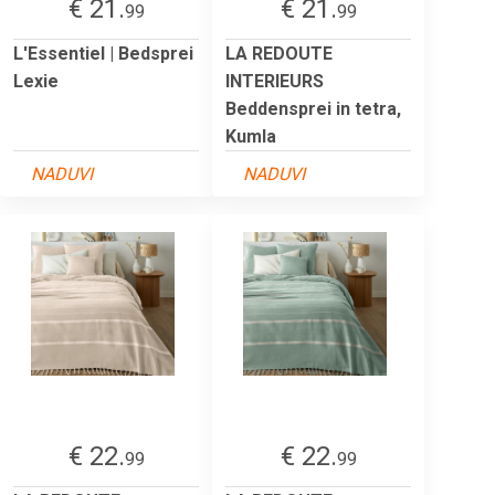
€ 21.
€ 21.
99
99
L'Essentiel | Bedsprei
LA REDOUTE
Lexie
INTERIEURS
Beddensprei in tetra,
Kumla
NADUVI
NADUVI
€ 22.
€ 22.
99
99