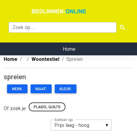
Home
Home
Woontextiel
Spreien
spreien
MERK:
MAAT:
KLEUR:
PLAIDS, QUILTS
Of zoek je:
Sorteer op: