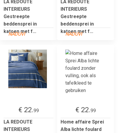
LA REDOUTE
LA REDOUTE
INTERIEURS
INTERIEURS
Gestreepte
Gestreepte
beddensprei in
beddensprei in
katoen met f...
katoen met f...
NADUVI
NADUVI
€ 22.
€ 22.
99
99
LA REDOUTE
Home affaire Sprei
INTERIEURS
Alba lichte foulard