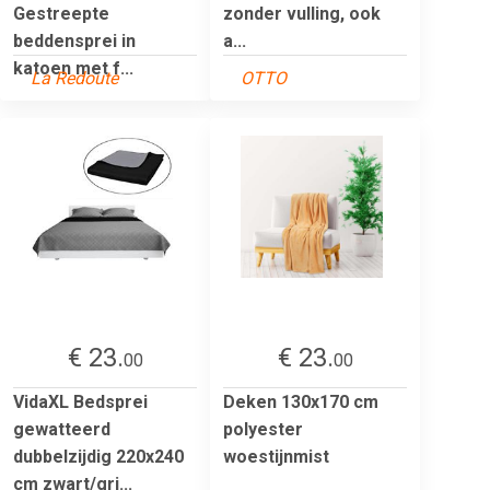
Gestreepte
zonder vulling, ook
beddensprei in
a...
katoen met f...
La Redoute
OTTO
€ 23.
€ 23.
00
00
VidaXL Bedsprei
Deken 130x170 cm
gewatteerd
polyester
dubbelzijdig 220x240
woestijnmist
cm zwart/gri...