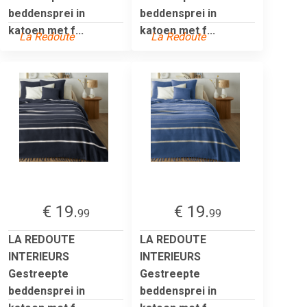
beddensprei in
beddensprei in
katoen met f...
katoen met f...
La Redoute
La Redoute
€ 19.
€ 19.
99
99
LA REDOUTE
LA REDOUTE
INTERIEURS
INTERIEURS
Gestreepte
Gestreepte
beddensprei in
beddensprei in